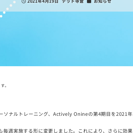
カテゴリー
2021年4月19日
テッド寺倉
お知らせ
投稿日
著
者
ります。
ナルトレーニング、Actively Onineの第4期目を202
も毎週実施する形に変更しました。これにより、さらに効果