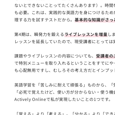
ないとできないことってたくさんあります）。時間
も必要。これは、実践的な英語力を身につけるためだ
理する力を試すテストだから。
基本的な知識がさっ
第4期は、瞬発力を鍛える
ライブレッスンを増量
し
レッスンを延長していたので、現受講者にとっては
課題やライブレッスンの内容についても、
受講者の
で特別メニューを取り入れるということをすでにや
も心配無用ですし、むしろその考え方だとインプッ
英語学習を「苦しみに耐えて頑張る」ものから、「
「必死で覚えたけど、使い方が分からない・使う機
Actively Onlineで私が実現したいことの1つです。
「覚える」より「考える」。「分かる」より「でき