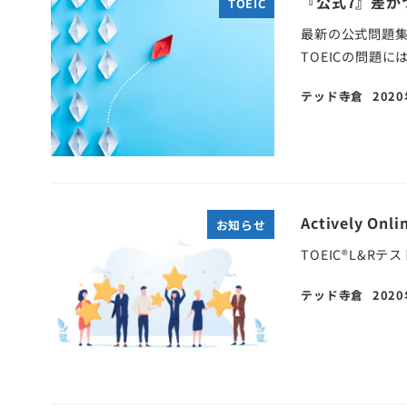
『公式7』差が
TOEIC
最新の公式問題集『公
TOEICの問題に
テッド寺倉
202
Actively 
お知らせ
TOEIC®L&Rテ
テッド寺倉
202